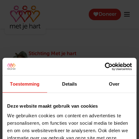
Doneer
Stichting Met je hart
Stichting Met je hart laat ouderen die zich
eenzaam voelen weer genieten en inspireert
anderen om ook in actie te komen. Trotse
winnaar van het Appeltje van Oranje.
Toestemming
Details
Over
Snel naar
Contact
Actuele vacatures
Contact
Deze website maakt gebruik van cookies
Lokale teams
Verantwoording
We gebruiken cookies om content en advertenties te
Pers en media
Klachtenprocedure
personaliseren, om functies voor social media te bieden
Jaarverslag 2025
Privacyverklaring
en om ons websiteverkeer te analyseren. Ook delen we
Opzeggen
informatie over uw gebruik van onze site met onze