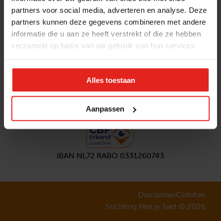
partners voor social media, adverteren en analyse. Deze
Volg ons
partners kunnen deze gegevens combineren met andere
Aanmelden
nieuwsbrief
informatie die u aan ze heeft verstrekt of die ze hebben
verzameld op basis van uw gebruik van hun services.
Alles toestaan
Aanpassen
IBAN NL72 RABO 0331260743
Disclaimer
Colofon
Stichting Met je hart © 2026