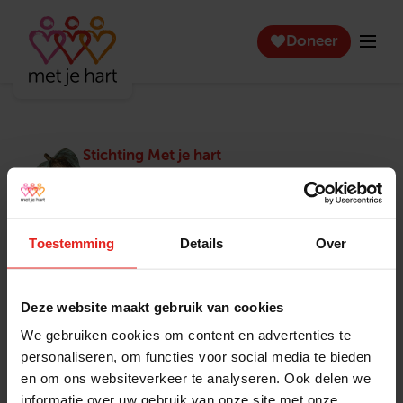
Doneer
Stichting Met je hart
Stichting Met je hart laat ouderen die zich
eenzaam voelen weer genieten en inspireert
anderen om ook in actie te komen. Trotse
winnaar van het Appeltje van Oranje.
Toestemming
Details
Over
Snel naar
Contact
Actuele vacatures
Contact
Deze website maakt gebruik van cookies
Lokale teams
Verantwoording
We gebruiken cookies om content en advertenties te
Pers en media
Klachtenprocedure
personaliseren, om functies voor social media te bieden
Jaarverslag 2025
Privacyverklaring
en om ons websiteverkeer te analyseren. Ook delen we
Opzeggen
informatie over uw gebruik van onze site met onze