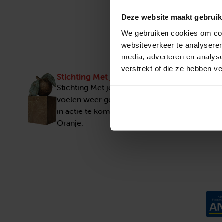
Deze website maakt gebruik
We gebruiken cookies om cont
websiteverkeer te analyseren
media, adverteren en analys
verstrekt of die ze hebben v
Stichting Met je hart
Stichting Met je hart laat ouderen die zich ee
voelen weer genieten en inspireert anderen 
in actie te komen. Trotse winnaar van het Appe
Oranje.