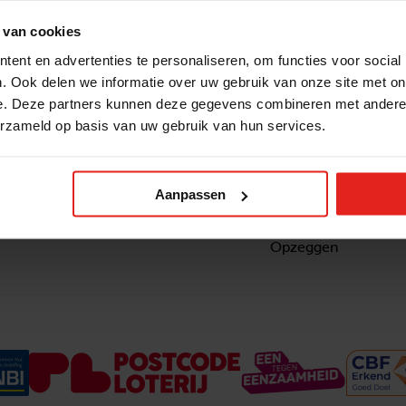
 van cookies
ent en advertenties te personaliseren, om functies voor social
. Ook delen we informatie over uw gebruik van onze site met on
e. Deze partners kunnen deze gegevens combineren met andere i
erzameld op basis van uw gebruik van hun services.
Snel naar
Contact
nzaam
Actuele vacatures
Contact
om ook
Lokale teams
Verantwoording
Aanpassen
ltje van
Pers en media
Klachtenprocedure
Jaarverslag 2025
Privacyverklaring
Opzeggen