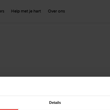
ers
Help met je hart
Over ons
Details