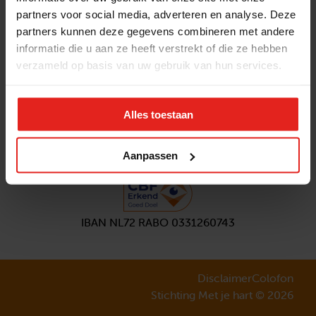
partners voor social media, adverteren en analyse. Deze
Volg ons
partners kunnen deze gegevens combineren met andere
Aanmelden
nieuwsbrief
informatie die u aan ze heeft verstrekt of die ze hebben
verzameld op basis van uw gebruik van hun services.
Alles toestaan
Aanpassen
IBAN NL72 RABO 0331260743
Disclaimer
Colofon
Stichting Met je hart © 2026