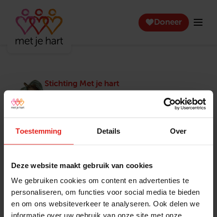
Doneer
Stichting Met je hart
Stichting Met je hart laat ouderen die zich
eenzaam voelen weer genieten en inspireert
anderen om ook in actie te komen. Trotse
winnaar van het Appeltje van Oranje.
Toestemming
Details
Over
Snel naar
Contact
Actuele vacatures
Contact
Deze website maakt gebruik van cookies
Lokale teams
Verantwoording
We gebruiken cookies om content en advertenties te
Pers en media
Klachtenprocedure
personaliseren, om functies voor social media te bieden
Jaarverslag 2025
Privacyverklaring
en om ons websiteverkeer te analyseren. Ook delen we
Opzeggen
informatie over uw gebruik van onze site met onze