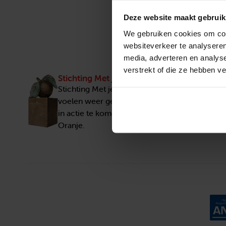
Deze website maakt gebruik
We gebruiken cookies om cont
websiteverkeer te analyseren
media, adverteren en analys
verstrekt of die ze hebben v
Stichting Met je hart
Stichting Met je hart laat ouderen die zich ee
voelen weer genieten en inspireert anderen 
in actie te komen. Trotse winnaar van het Appe
Oranje.