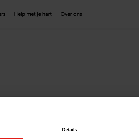
ers
Help met je hart
Over ons
Details