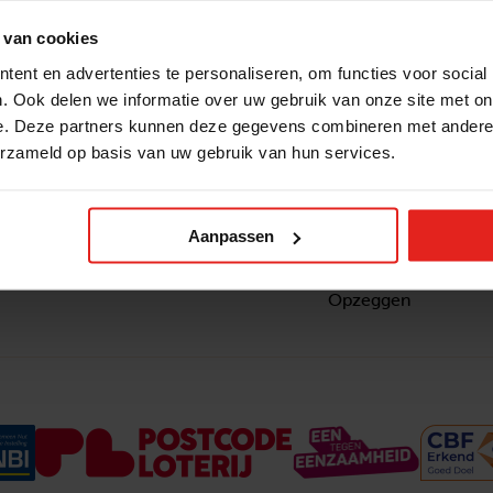
 van cookies
ent en advertenties te personaliseren, om functies voor social
. Ook delen we informatie over uw gebruik van onze site met on
e. Deze partners kunnen deze gegevens combineren met andere i
erzameld op basis van uw gebruik van hun services.
Snel naar
Contact
nzaam
Actuele vacatures
Contact
om ook
Lokale teams
Verantwoording
Aanpassen
ltje van
Pers en media
Klachtenprocedure
Jaarverslag 2025
Privacyverklaring
Opzeggen