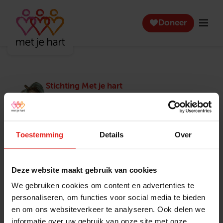
Doneer
Stichting Met je hart
Stichting Met je hart laat ouderen die zich
eenzaam voelen weer genieten en inspireert
anderen om ook in actie te komen. Trotse
winnaar van het Appeltje van Oranje.
Toestemming
Details
Over
Snel naar
Contact
Actuele vacatures
Contact
Deze website maakt gebruik van cookies
Lokale teams
Verantwoording
We gebruiken cookies om content en advertenties te
Pers en media
Klachtenprocedure
personaliseren, om functies voor social media te bieden
Jaarverslag 2025
Privacyverklaring
en om ons websiteverkeer te analyseren. Ook delen we
Opzeggen
informatie over uw gebruik van onze site met onze