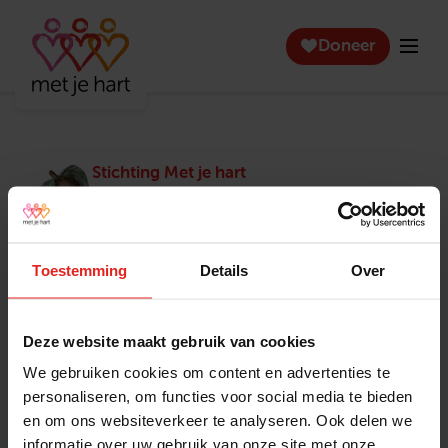
Doneer
Stichting Met je hart
Stichting Met je hart laat ouderen die zich
eenzaam voelen weer genieten en inspireert
anderen om ook in actie te komen. Trotse
winnaar van het Appeltje van Oranje.
Toestemming
Details
Over
Snel naar
Contact
Actuele vacatures
Contact
Deze website maakt gebruik van cookies
Lokale teams
Verantwoording
We gebruiken cookies om content en advertenties te
Pers en media
Klachtenprocedure
personaliseren, om functies voor social media te bieden
Jaarverslag 2025
Privacyverklaring
en om ons websiteverkeer te analyseren. Ook delen we
Opzeggen
informatie over uw gebruik van onze site met onze