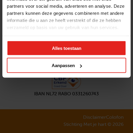
partners voor social media, adverteren en analyse. Deze
Volg ons
partners kunnen deze gegevens combineren met andere
Aanmelden
nieuwsbrief
informatie die u aan ze heeft verstrekt of die ze hebben
verzameld op basis van uw gebruik van hun services.
Alles toestaan
Aanpassen
IBAN NL72 RABO 0331260743
Disclaimer
Colofon
Stichting Met je hart © 2026