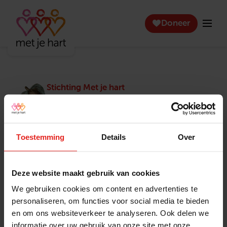
Doneer
Stichting Met je hart
Stichting Met je hart laat ouderen die zich
eenzaam voelen weer genieten en inspireert
anderen om ook in actie te komen. Trotse
winnaar van het Appeltje van Oranje.
Toestemming
Details
Over
Snel naar
Contact
Actuele vacatures
Contact
Deze website maakt gebruik van cookies
Lokale teams
Verantwoording
We gebruiken cookies om content en advertenties te
Pers en media
Klachtenprocedure
personaliseren, om functies voor social media te bieden
Jaarverslag 2025
Privacyverklaring
en om ons websiteverkeer te analyseren. Ook delen we
Opzeggen
informatie over uw gebruik van onze site met onze