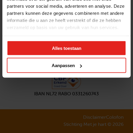
partners voor social media, adverteren en analyse. Deze
Volg ons
partners kunnen deze gegevens combineren met andere
Aanmelden
nieuwsbrief
informatie die u aan ze heeft verstrekt of die ze hebben
verzameld op basis van uw gebruik van hun services.
Alles toestaan
Aanpassen
IBAN NL72 RABO 0331260743
Disclaimer
Colofon
Stichting Met je hart © 2026