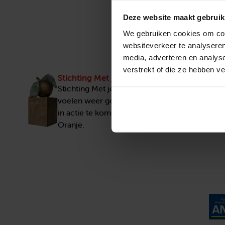
Deze website maakt gebruik
We gebruiken cookies om cont
websiteverkeer te analyseren
media, adverteren en analys
verstrekt of die ze hebben v
Stichting Met je hart
Stichting Met je hart laat ouderen die zich ee
voelen weer genieten en inspireert anderen 
in actie te komen. Trotse winnaar van het Appe
Oranje.