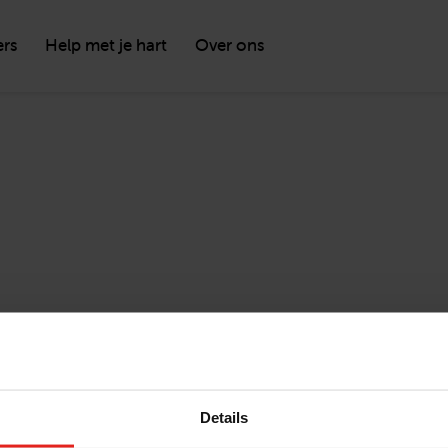
ers
Help met je hart
Over ons
Details