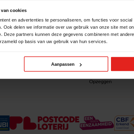
 van cookies
ent en advertenties te personaliseren, om functies voor social
. Ook delen we informatie over uw gebruik van onze site met on
e. Deze partners kunnen deze gegevens combineren met andere i
erzameld op basis van uw gebruik van hun services.
Snel naar
Contact
nzaam
Actuele vacatures
Contact
om ook
Lokale teams
Verantwoording
Aanpassen
ltje van
Pers en media
Klachtenprocedure
Jaarverslag 2025
Privacyverklaring
Opzeggen