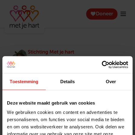
Doneer
Stichting Met je hart
Stichting Met je hart laat ouderen die zich
eenzaam voelen weer genieten en inspireert
anderen om ook in actie te komen. Trotse
winnaar van het Appeltje van Oranje.
Toestemming
Details
Over
Snel naar
Contact
Actuele vacatures
Contact
Deze website maakt gebruik van cookies
Lokale teams
Verantwoording
We gebruiken cookies om content en advertenties te
Pers en media
Klachtenprocedure
personaliseren, om functies voor social media te bieden
Jaarverslag 2025
Privacyverklaring
en om ons websiteverkeer te analyseren. Ook delen we
Opzeggen
informatie over uw gebruik van onze site met onze