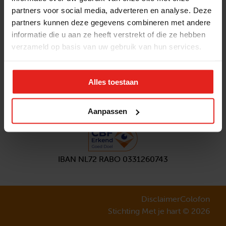
partners voor social media, adverteren en analyse. Deze
Volg ons
partners kunnen deze gegevens combineren met andere
Aanmelden
nieuwsbrief
informatie die u aan ze heeft verstrekt of die ze hebben
verzameld op basis van uw gebruik van hun services.
Alles toestaan
Aanpassen
IBAN NL72 RABO 0331260743
Disclaimer
Colofon
Stichting Met je hart © 2026