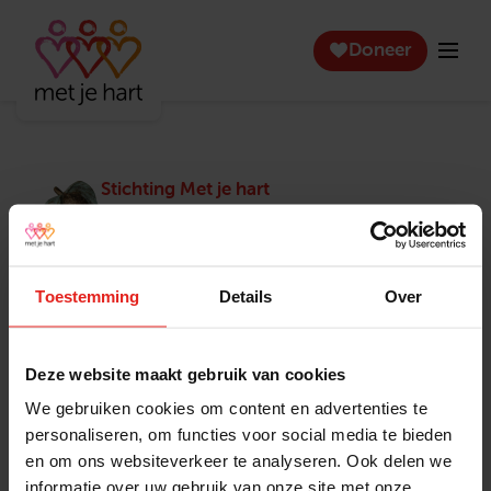
Doneer
Stichting Met je hart
Stichting Met je hart laat ouderen die zich
eenzaam voelen weer genieten en inspireert
anderen om ook in actie te komen. Trotse
winnaar van het Appeltje van Oranje.
Toestemming
Details
Over
Snel naar
Contact
Actuele vacatures
Contact
Deze website maakt gebruik van cookies
Lokale teams
Verantwoording
We gebruiken cookies om content en advertenties te
Pers en media
Klachtenprocedure
personaliseren, om functies voor social media te bieden
Jaarverslag 2025
Privacyverklaring
en om ons websiteverkeer te analyseren. Ook delen we
Opzeggen
informatie over uw gebruik van onze site met onze