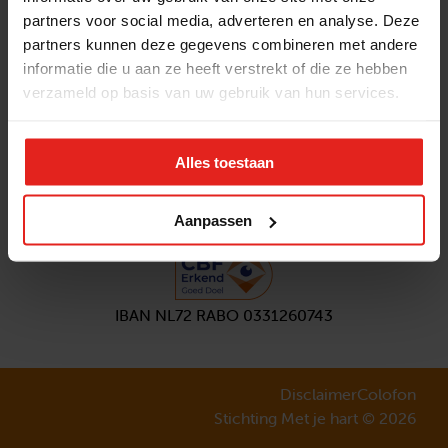
partners voor social media, adverteren en analyse. Deze
Volg ons
partners kunnen deze gegevens combineren met andere
Aanmelden
nieuwsbrief
informatie die u aan ze heeft verstrekt of die ze hebben
verzameld op basis van uw gebruik van hun services.
Alles toestaan
Aanpassen
IBAN NL72 RABO 0331260743
Disclaimer
Colofon
Stichting Met je hart © 2026