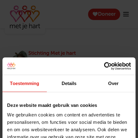
Doneer
Stichting Met je hart
Stichting Met je hart laat ouderen die zich
eenzaam voelen weer genieten en inspireert
anderen om ook in actie te komen. Trotse
winnaar van het Appeltje van Oranje.
Toestemming
Details
Over
Snel naar
Contact
Actuele vacatures
Contact
Deze website maakt gebruik van cookies
Lokale teams
Verantwoording
We gebruiken cookies om content en advertenties te
Pers en media
Klachtenprocedure
personaliseren, om functies voor social media te bieden
Jaarverslag 2025
Privacyverklaring
en om ons websiteverkeer te analyseren. Ook delen we
Opzeggen
informatie over uw gebruik van onze site met onze