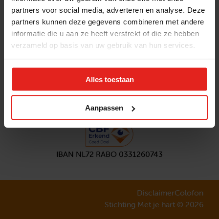
partners voor social media, adverteren en analyse. Deze
Volg ons
partners kunnen deze gegevens combineren met andere
Aanmelden
nieuwsbrief
informatie die u aan ze heeft verstrekt of die ze hebben
verzameld op basis van uw gebruik van hun services.
Alles toestaan
Aanpassen
IBAN NL72 RABO 0331260743
Disclaimer
Colofon
Stichting Met je hart © 2026