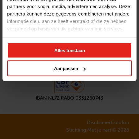
partners voor social media, adverteren en analyse. Deze
Volg ons
partners kunnen deze gegevens combineren met andere
Aanmelden
nieuwsbrief
informatie die u aan ze heeft verstrekt of die ze hebben
verzameld op basis van uw gebruik van hun services.
Alles toestaan
Aanpassen
IBAN NL72 RABO 0331260743
Disclaimer
Colofon
Stichting Met je hart © 2026