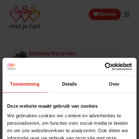
Doneer
Stichting Met je hart
Stichting Met je hart laat ouderen die zich
eenzaam voelen weer genieten en inspireert
anderen om ook in actie te komen. Trotse
winnaar van het Appeltje van Oranje.
Toestemming
Details
Over
Snel naar
Contact
Actuele vacatures
Contact
Deze website maakt gebruik van cookies
Lokale teams
Verantwoording
We gebruiken cookies om content en advertenties te
Pers en media
Klachtenprocedure
personaliseren, om functies voor social media te bieden
Jaarverslag 2025
Privacyverklaring
en om ons websiteverkeer te analyseren. Ook delen we
Opzeggen
informatie over uw gebruik van onze site met onze