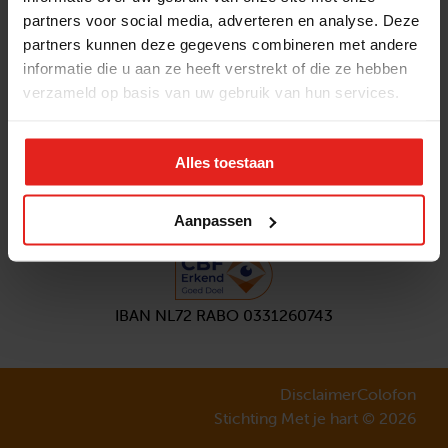
partners voor social media, adverteren en analyse. Deze
Volg ons
partners kunnen deze gegevens combineren met andere
Aanmelden
nieuwsbrief
informatie die u aan ze heeft verstrekt of die ze hebben
verzameld op basis van uw gebruik van hun services.
Alles toestaan
Aanpassen
IBAN NL72 RABO 0331260743
Disclaimer
Colofon
Stichting Met je hart © 2026