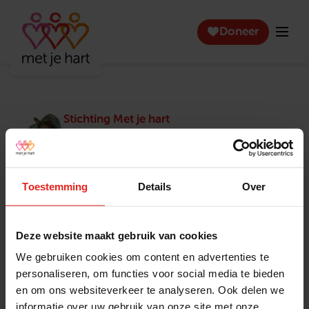
Doneer
Stichting Met je hart
Stichting Met je hart laat ouderen die zich
eenzaam voelen weer genieten en inspireert
anderen om ook in actie te komen. Trotse
winnaar van het Appeltje van Oranje.
Toestemming
Details
Over
Snel naar
Contact
Actuele vacatures
Contact
Deze website maakt gebruik van cookies
Lokale teams
Verantwoording
We gebruiken cookies om content en advertenties te
Pers en media
Klachtenprocedure
personaliseren, om functies voor social media te bieden
Jaarverslag 2025
Privacyverklaring
en om ons websiteverkeer te analyseren. Ook delen we
Opzeggen
informatie over uw gebruik van onze site met onze