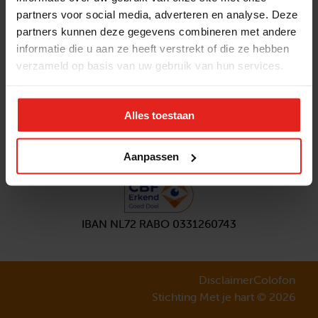
partners voor social media, adverteren en analyse. Deze
Volg ons
partners kunnen deze gegevens combineren met andere
Aanmelden
nieuwsbrief
informatie die u aan ze heeft verstrekt of die ze hebben
verzameld op basis van uw gebruik van hun services.
Alles toestaan
Aanpassen
IBAN NL72 RABO 0331260743
Disclaimer
Colofon
Stichting Met je hart © 2026