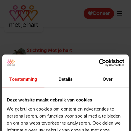
Doneer
Stichting Met je hart
Stichting Met je hart laat ouderen die zich
eenzaam voelen weer genieten en inspireert
anderen om ook in actie te komen. Trotse
winnaar van het Appeltje van Oranje.
Toestemming
Details
Over
Snel naar
Contact
Actuele vacatures
Contact
Deze website maakt gebruik van cookies
Lokale teams
Verantwoording
We gebruiken cookies om content en advertenties te
Pers en media
Klachtenprocedure
personaliseren, om functies voor social media te bieden
Jaarverslag 2025
Privacyverklaring
en om ons websiteverkeer te analyseren. Ook delen we
Opzeggen
informatie over uw gebruik van onze site met onze