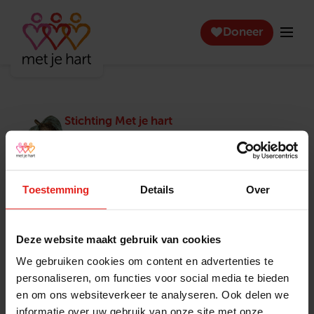
Doneer
Stichting Met je hart
Stichting Met je hart laat ouderen die zich
eenzaam voelen weer genieten en inspireert
anderen om ook in actie te komen. Trotse
winnaar van het Appeltje van Oranje.
Toestemming
Details
Over
Snel naar
Contact
Actuele vacatures
Contact
Deze website maakt gebruik van cookies
Lokale teams
Verantwoording
We gebruiken cookies om content en advertenties te
Pers en media
Klachtenprocedure
personaliseren, om functies voor social media te bieden
Jaarverslag 2025
Privacyverklaring
en om ons websiteverkeer te analyseren. Ook delen we
Opzeggen
informatie over uw gebruik van onze site met onze