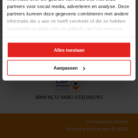
partners voor social media, adverteren en analyse. Deze
Volg ons
partners kunnen deze gegevens combineren met andere
Aanmelden
nieuwsbrief
informatie die u aan ze heeft verstrekt of die ze hebben
verzameld op basis van uw gebruik van hun services.
Alles toestaan
Aanpassen
IBAN NL72 RABO 0331260743
Disclaimer
Colofon
Stichting Met je hart © 2026