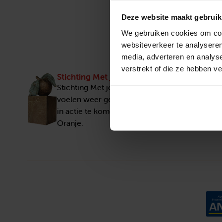
Deze website maakt gebruik
We gebruiken cookies om cont
websiteverkeer te analyseren
media, adverteren en analys
verstrekt of die ze hebben v
Stichting Met je hart
Stichting Met je hart laat ouderen die zich ee
voelen weer genieten en inspireert anderen 
in actie te komen. Trotse winnaar van het Appe
Oranje.