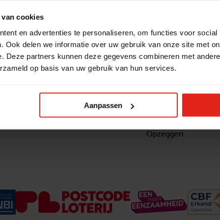
 van cookies
ent en advertenties te personaliseren, om functies voor social
. Ook delen we informatie over uw gebruik van onze site met on
e. Deze partners kunnen deze gegevens combineren met andere i
erzameld op basis van uw gebruik van hun services.
Snel naar
Contact
nzaam
Actuele vacatures
Contact
om ook
Lokale teams
Verantwoording
Aanpassen
ltje van
Pers en media
Klachtenprocedure
Jaarverslag 2025
Privacyverklaring
Opzeggen