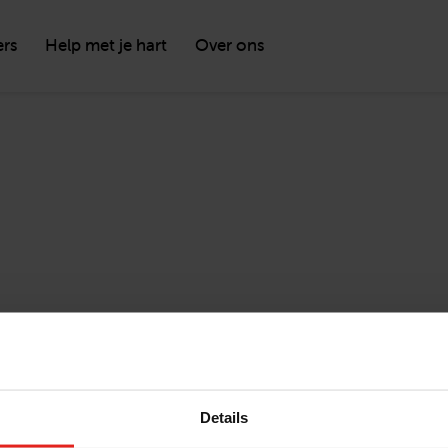
ers
Help met je hart
Over ons
Details