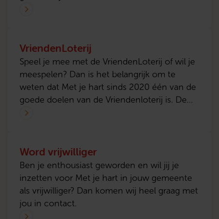
schenkingsovereenkomst aan te gaan. Vul
hem direct in, of lees eerst verder hoe je
jouw donaties fiscaal aftrekbaar maakt.
VriendenLoterij
Speel je mee met de VriendenLoterij of wil je
meespelen? Dan is het belangrijk om te
weten dat Met je hart sinds 2020 één van de
goede doelen van de Vriendenloterij is. De
VriendenLoterij biedt de mogelijkheid om Met
je hart aan je lot te koppelen. Via
onderstaande button koop je een lot en is
Word vrijwilliger
Met je hart automatisch als doel gekoppeld.
Ben je enthousiast geworden en wil jij je
inzetten voor Met je hart in jouw gemeente
als vrijwilliger? Dan komen wij heel graag met
jou in contact.