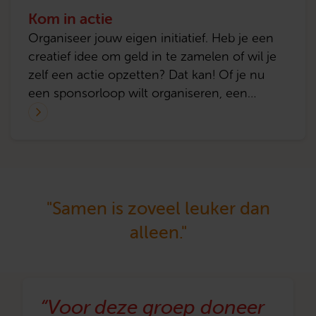
Kom in actie
leuker dan een rekeningnummer delen of
een open Tikkie sturen?
Organiseer jouw eigen initiatief. Heb je een
creatief idee om geld in te zamelen of wil je
zelf een actie opzetten? Dat kan! Of je nu
een sponsorloop wilt organiseren, een
verkoopactie wilt starten of op een andere
manier in actie wilt komen, wij ondersteunen
je graag. Jouw initiatief helpt ons om meer
ouderen te bereiken en hen een lichtpuntje
in hun dag te geven.
"Samen is zoveel leuker dan
alleen."
“Voor deze groep doneer