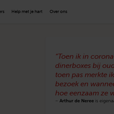
ers
Help met je hart
Over ons
“Toen ik in corona
dinerboxes bij ou
toen pas merkte ik
bezoek en wanneer 
hoe eenzaam ze w
Arthur de Neree
–
is eigena