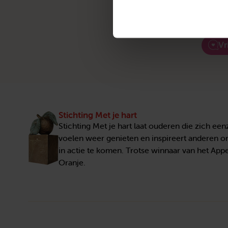
Vr
Stichting Met je hart
Stichting Met je hart laat ouderen die zich ee
voelen weer genieten en inspireert anderen 
in actie te komen. Trotse winnaar van het Appe
Oranje.