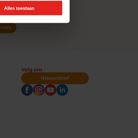
Alles toestaan
rters
Volg ons
Nieuwsbrief