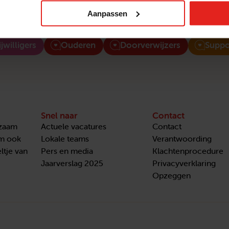
Aanpassen
Nieuwsgierig naar meer inspirerende verhalen?
ijwilligers
Ouderen
Doorverwijzers
Suppo
Snel naar
Contact
nzaam
Actuele vacatures
Contact
om ook
Lokale teams
Verantwoording
ltje van
Pers en media
Klachtenprocedure
Jaarverslag 2025
Privacyverklaring
Opzeggen