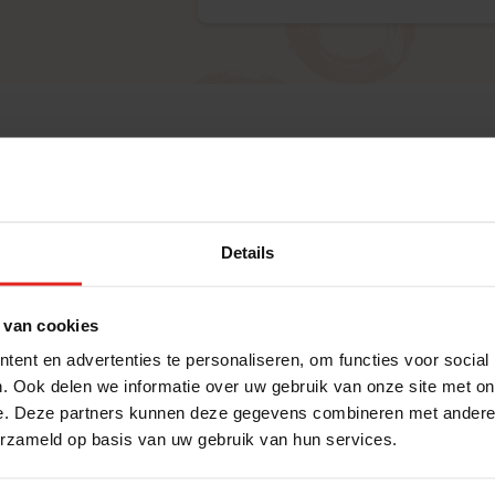
ren geleden vertelde Met je hart te willen opzetten, b
t. Hoe groot en schrijnend verborgen eenzaamheid on
ootouders kregen immers genoeg aandacht van kinderen
rstman, dinerboxes bij ouderen ging rondbrengen. Pas t
Details
 ik er duidelijk naar vroeg, hoe eenzaam ze waren.
haamte en wuiven ze hun gevoel weg. Toch duurde het
 van cookies
naar de volgende oudere, dat zegt genoeg. Omdat me
ent en advertenties te personaliseren, om functies voor social
l het probleem alleen maar groter worden. Tenzij we ie
. Ook delen we informatie over uw gebruik van onze site met on
e begin met mijn restaurant deelnemer.”
e. Deze partners kunnen deze gegevens combineren met andere i
erzameld op basis van uw gebruik van hun services.