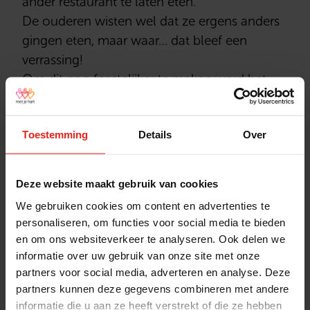
ander restaurant te laten eten.
De ouderen wisten wel dat ze ergens anders
gingen eten, maar waar… dat bleef een
verrassing!
Om dit nog feestelijker te maken werd het
grootste deel van de ouderen opgehaald met
luxe BMW’s van Dusseldorp BMW Alkmaar.
Toestemming
Details
Over
Met veel gepuzzel van onze
chauffeurscoördinator en door ons
vrijwilligersteam is woensdagavond 2 april
Deze website maakt gebruik van cookies
2025 deze superleuke Hussel georganiseerd.
We gebruiken cookies om content en advertenties te
We hebben veel blije ouderen gezien en veel
personaliseren, om functies voor social media te bieden
leuke reacties hierop ontvangen. Het was een
en om ons websiteverkeer te analyseren. Ook delen we
succes!
informatie over uw gebruik van onze site met onze
partners voor social media, adverteren en analyse. Deze
partners kunnen deze gegevens combineren met andere
informatie die u aan ze heeft verstrekt of die ze hebben