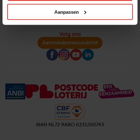
Pers en media
Klachtenprocedure
Jaarverslag 2025
Aanpassen
Privacyverklaring
Opzeggen
Volg ons
Aanmelden
nieuwsbrief
IBAN NL72 RABO 0331260743