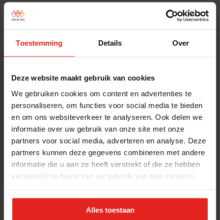
meteen een fijne plek hiervoor bij Fred van
Café Zaal de Viersprong. De rikmiddag vindt
nu elke maand plaats. Vier volle tafels met
Toestemming
Details
Over
fans van het kaartspelletje kunnen nu lekker
de hele middag rikken. Een mooie aanvulling
op de stamtafels en de creamiddagen!
Deze website maakt gebruik van cookies
We gebruiken cookies om content en advertenties te
personaliseren, om functies voor social media te bieden
en om ons websiteverkeer te analyseren. Ook delen we
Stichting Met je hart
informatie over uw gebruik van onze site met onze
Stichting Met je hart laat ouderen die zich
partners voor social media, adverteren en analyse. Deze
eenzaam voelen weer genieten en inspireert
partners kunnen deze gegevens combineren met andere
anderen om ook in actie te komen. Trotse
informatie die u aan ze heeft verstrekt of die ze hebben
winnaar van het Appeltje van Oranje.
verzameld op basis van uw gebruik van hun services.
Snel naar
Contact
Actuele vacatures
Contact
Alles toestaan
Lokale teams
Verantwoording