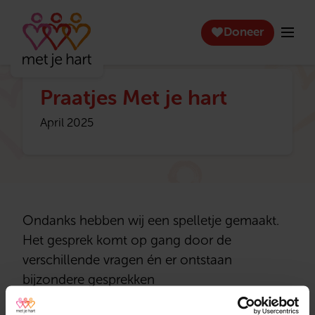
Doneer
Praatjes Met je hart
April 2025
Ondanks hebben wij een spelletje gemaakt.
Het gesprek komt op gang door de
verschillende vragen én er ontstaan
bijzondere gesprekken
Wil jij een P
raatjes Met je hart
bestellen? Dat