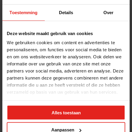
kan!
Neem contact op met Dianne van Hak;
Toestemming
Details
Over
dianne.vanhak@metjehart.nl
Deze website maakt gebruik van cookies
We gebruiken cookies om content en advertenties te
Stichting Met je hart
personaliseren, om functies voor social media te bieden
Stichting Met je hart laat ouderen die zich
en om ons websiteverkeer te analyseren. Ook delen we
eenzaam voelen weer genieten en inspireert
informatie over uw gebruik van onze site met onze
anderen om ook in actie te komen. Trotse
partners voor social media, adverteren en analyse. Deze
winnaar van het Appeltje van Oranje.
partners kunnen deze gegevens combineren met andere
informatie die u aan ze heeft verstrekt of die ze hebben
Snel naar
Contact
verzameld op basis van uw gebruik van hun services.
Actuele vacatures
Contact
Lokale teams
Verantwoording
Pers en media
Klachtenprocedure
Alles toestaan
Jaarverslag 2025
Privacyverklaring
Opzeggen
Aanpassen