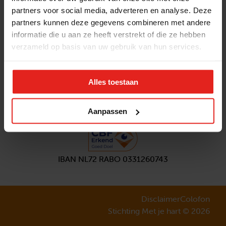
partners voor social media, adverteren en analyse. Deze
Volg ons
partners kunnen deze gegevens combineren met andere
Aanmelden
nieuwsbrief
informatie die u aan ze heeft verstrekt of die ze hebben
verzameld op basis van uw gebruik van hun services.
Alles toestaan
Aanpassen
IBAN NL72 RABO 0331260743
Disclaimer
Colofon
Stichting Met je hart © 2026