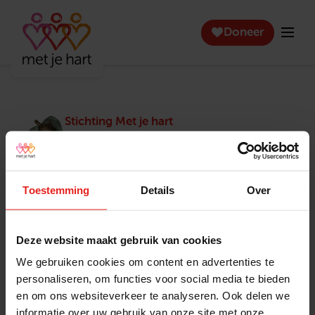
Doneer
Stichting Met je hart
Stichting Met je hart laat ouderen die zich
eenzaam voelen weer genieten en inspireert
anderen om ook in actie te komen. Trotse
winnaar van het Appeltje van Oranje.
Toestemming
Details
Over
Snel naar
Contact
Actuele vacatures
Contact
Deze website maakt gebruik van cookies
Lokale teams
Verantwoording
We gebruiken cookies om content en advertenties te
Pers en media
Klachtenprocedure
personaliseren, om functies voor social media te bieden
Jaarverslag 2025
Privacyverklaring
en om ons websiteverkeer te analyseren. Ook delen we
Opzeggen
informatie over uw gebruik van onze site met onze