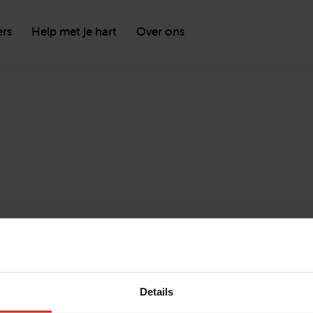
ers
Help met je hart
Over ons
Details