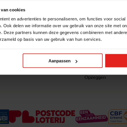
 van cookies
ent en advertenties te personaliseren, om functies voor social
. Ook delen we informatie over uw gebruik van onze site met on
e. Deze partners kunnen deze gegevens combineren met andere i
erzameld op basis van uw gebruik van hun services.
Snel naar
Contact
nzaam
Actuele vacatures
Contact
om ook
Lokale teams
Verantwoording
Aanpassen
ltje van
Pers en media
Klachtenprocedure
Jaarverslag 2025
Privacyverklaring
Opzeggen