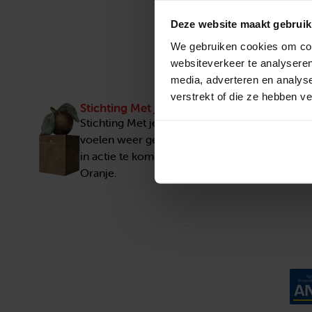
Deze website maakt gebruik
We gebruiken cookies om cont
websiteverkeer te analyseren
media, adverteren en analys
verstrekt of die ze hebben v
Stichting Met je hart
Stichting Met je hart laat ouderen die zich ee
voelen weer genieten en inspireert anderen 
in actie te komen. Trotse winnaar van het Appe
Oranje.