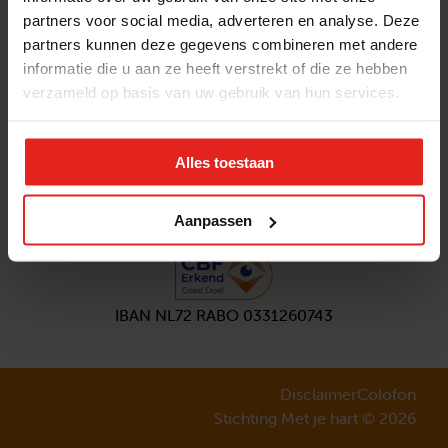
partners voor social media, adverteren en analyse. Deze
Volg ons
partners kunnen deze gegevens combineren met andere
Aanmelden
nieuwsbrief
informatie die u aan ze heeft verstrekt of die ze hebben
verzameld op basis van uw gebruik van hun services.
Alles toestaan
Aanpassen
IBAN NL72 RABO 0331260743
Disclaimer
Colofon
Stichting Met je hart © 2026