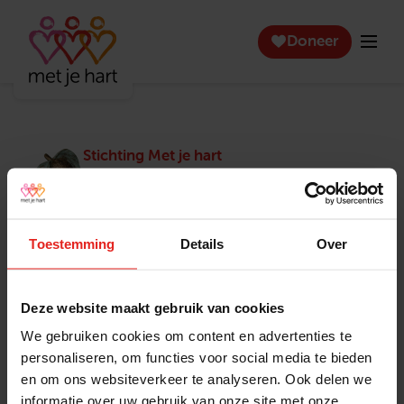
Doneer
Stichting Met je hart
Stichting Met je hart laat ouderen die zich
eenzaam voelen weer genieten en inspireert
anderen om ook in actie te komen. Trotse
winnaar van het Appeltje van Oranje.
Toestemming
Details
Over
Snel naar
Contact
Actuele vacatures
Contact
Deze website maakt gebruik van cookies
Lokale teams
Verantwoording
We gebruiken cookies om content en advertenties te
Pers en media
Klachtenprocedure
personaliseren, om functies voor social media te bieden
Jaarverslag 2025
Privacyverklaring
en om ons websiteverkeer te analyseren. Ook delen we
Opzeggen
informatie over uw gebruik van onze site met onze