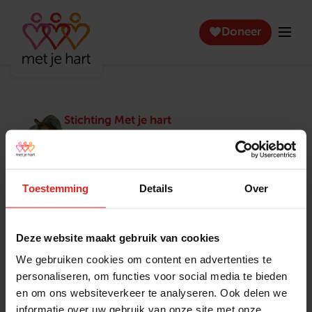
Doneer
Stichting Met je hart
Stichting Met je hart laat ouderen die zich
eenzaam voelen weer genieten en inspireert
anderen om ook in actie te komen. Trotse
winnaar van het Appeltje van Oranje.
Toestemming
Details
Over
Snel naar
Contact
Actuele vacatures
Contact
Deze website maakt gebruik van cookies
Lokale teams
Verantwoording
We gebruiken cookies om content en advertenties te
Pers en media
Klachtenprocedure
personaliseren, om functies voor social media te bieden
Jaarverslag 2025
Privacyverklaring
en om ons websiteverkeer te analyseren. Ook delen we
Opzeggen
informatie over uw gebruik van onze site met onze