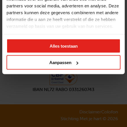
partners voor social media, adverteren en analyse. Deze
Volg ons
partners kunnen deze gegevens combineren met andere
Aanmelden
nieuwsbrief
informatie die u aan ze heeft verstrekt of die ze hebben
verzameld op basis van uw gebruik van hun services.
Alles toestaan
Aanpassen
IBAN NL72 RABO 0331260743
Disclaimer
Colofon
Stichting Met je hart © 2026