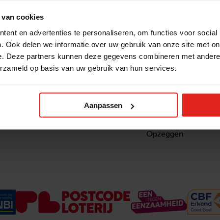
 van cookies
ent en advertenties te personaliseren, om functies voor social
. Ook delen we informatie over uw gebruik van onze site met on
e. Deze partners kunnen deze gegevens combineren met andere i
erzameld op basis van uw gebruik van hun services.
Snel naar
Contact
nzaam
Actuele vacatures
Contact
om ook
Lokale teams
Verantwoording
Aanpassen
ltje van
Pers en media
Klachtenprocedure
Jaarverslag 2025
Privacyverklaring
Opzeggen