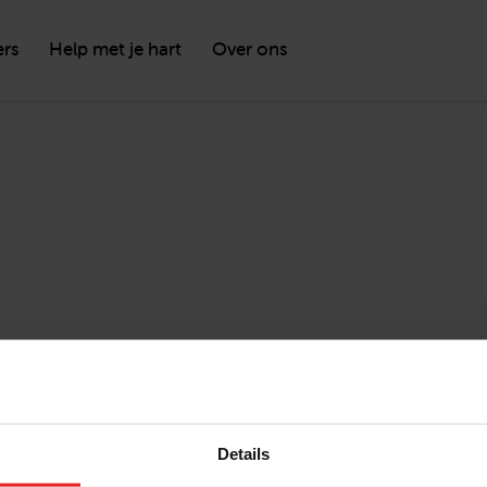
ers
Help met je hart
Over ons
Details