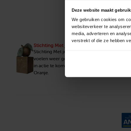
Deze website maakt gebruik
We gebruiken cookies om cont
websiteverkeer te analyseren
media, adverteren en analys
verstrekt of die ze hebben v
Stichting Met je hart
Stichting Met je hart laat ouderen die zich ee
voelen weer genieten en inspireert anderen 
in actie te komen. Trotse winnaar van het Appe
Oranje.