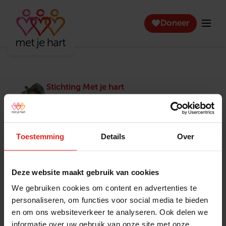
Doneer
Stichting Met je hart
Stichting Met je hart laat ouderen die zich
eenzaam voelen weer genieten en inspireert
anderen om ook in actie te komen. Trotse
winnaar van het Appeltje van Oranje.
Toestemming
Details
Over
Snel naar
Contact
Actuele vacatures
Contact
Deze website maakt gebruik van cookies
Lokale teams
Verantwoording
We gebruiken cookies om content en advertenties te
Pers en media
Klachtenprocedure
personaliseren, om functies voor social media te bieden
Jaarverslag 2025
Privacyverklaring
en om ons websiteverkeer te analyseren. Ook delen we
Opzeggen
informatie over uw gebruik van onze site met onze