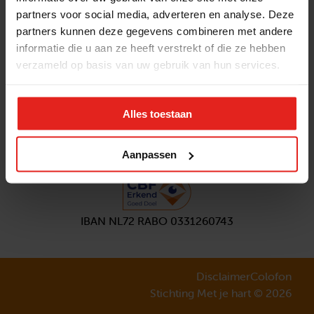
partners voor social media, adverteren en analyse. Deze
Volg ons
partners kunnen deze gegevens combineren met andere
Aanmelden
nieuwsbrief
informatie die u aan ze heeft verstrekt of die ze hebben
verzameld op basis van uw gebruik van hun services.
Alles toestaan
Aanpassen
IBAN NL72 RABO 0331260743
Disclaimer
Colofon
Stichting Met je hart © 2026