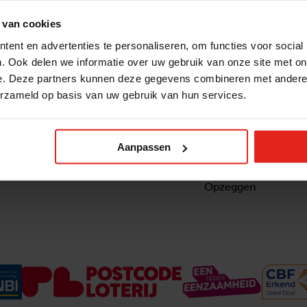
 van cookies
ent en advertenties te personaliseren, om functies voor social
. Ook delen we informatie over uw gebruik van onze site met on
e. Deze partners kunnen deze gegevens combineren met andere i
erzameld op basis van uw gebruik van hun services.
Snel naar
Contact
nzaam
Actuele vacatures
Contact
om ook
Lokale teams
Verantwoording
Aanpassen
ltje van
Pers en media
Klachtenprocedure
Jaarverslag 2025
Privacyverklaring
Opzeggen