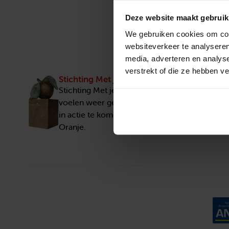
Deze website maakt gebruik
We gebruiken cookies om cont
websiteverkeer te analyseren
media, adverteren en analys
verstrekt of die ze hebben v
Stichting Met je hart
Stichting Met je hart laat ouderen die zich ee
voelen weer genieten en inspireert anderen 
in actie te komen. Trotse winnaar van het Appe
Oranje.