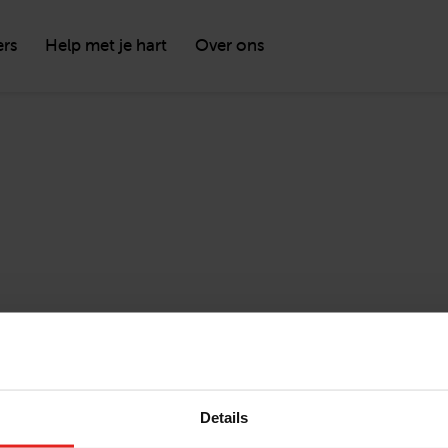
ers
Help met je hart
Over ons
Details