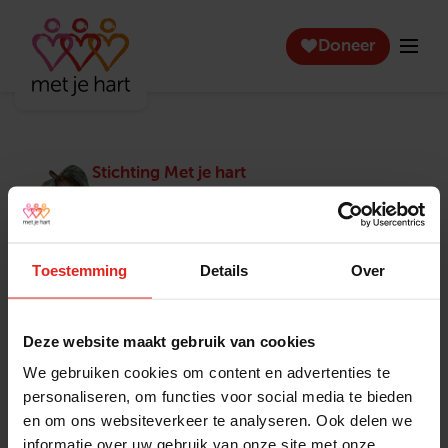
Doneer
Stichting Met je hart
Stichting Met je hart laat ouderen die zich
eenzaam voelen weer genieten en inspireert
anderen om ook in actie te komen. Trotse
winnaar van het Appeltje van Oranje.
Toestemming
Details
Over
Snel naar
Contact
Actuele vacatures
Contact
Deze website maakt gebruik van cookies
Lokale teams
Verantwoording
We gebruiken cookies om content en advertenties te
Pers en media
Klachtenprocedure
personaliseren, om functies voor social media te bieden
Jaarverslag 2025
Privacyverklaring
en om ons websiteverkeer te analyseren. Ook delen we
Opzeggen
informatie over uw gebruik van onze site met onze