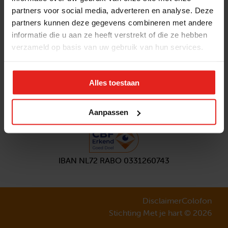
partners voor social media, adverteren en analyse. Deze
Volg ons
partners kunnen deze gegevens combineren met andere
Aanmelden
nieuwsbrief
informatie die u aan ze heeft verstrekt of die ze hebben
verzameld op basis van uw gebruik van hun services.
Alles toestaan
Aanpassen
IBAN NL72 RABO 0331260743
Disclaimer
Colofon
Stichting Met je hart © 2026