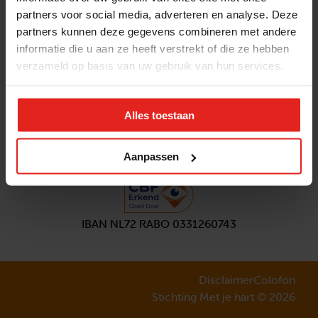
partners voor social media, adverteren en analyse. Deze
Volg ons
partners kunnen deze gegevens combineren met andere
Aanmelden
nieuwsbrief
informatie die u aan ze heeft verstrekt of die ze hebben
verzameld op basis van uw gebruik van hun services.
Alles toestaan
Aanpassen
IBAN NL72 RABO 0331260743
Disclaimer
Colofon
Stichting Met je hart © 2026