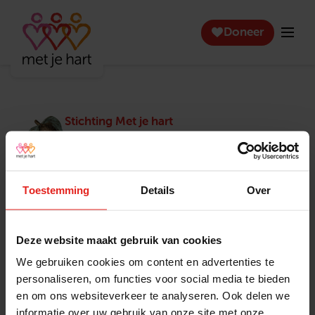
Doneer
Stichting Met je hart
Stichting Met je hart laat ouderen die zich
eenzaam voelen weer genieten en inspireert
anderen om ook in actie te komen. Trotse
winnaar van het Appeltje van Oranje.
Toestemming
Details
Over
Snel naar
Contact
Actuele vacatures
Contact
Deze website maakt gebruik van cookies
Lokale teams
Verantwoording
We gebruiken cookies om content en advertenties te
Pers en media
Klachtenprocedure
personaliseren, om functies voor social media te bieden
Jaarverslag 2025
Privacyverklaring
en om ons websiteverkeer te analyseren. Ook delen we
Opzeggen
informatie over uw gebruik van onze site met onze