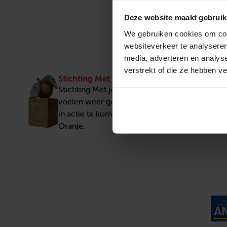
Deze website maakt gebruik
We gebruiken cookies om cont
websiteverkeer te analyseren
media, adverteren en analys
verstrekt of die ze hebben v
Stichting Met je hart
Stichting Met je hart laat ouderen die zich ee
voelen weer genieten en inspireert anderen 
in actie te komen. Trotse winnaar van het Appe
Oranje.