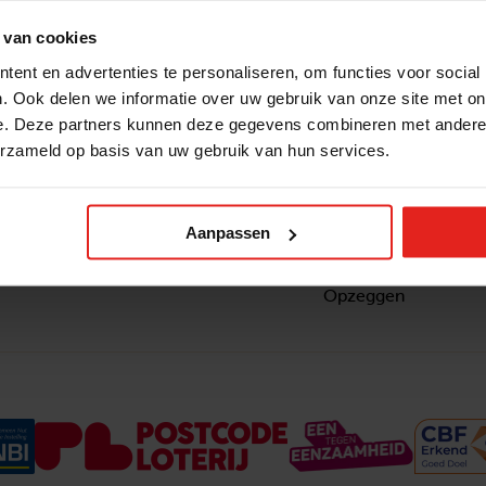
 van cookies
ent en advertenties te personaliseren, om functies voor social
. Ook delen we informatie over uw gebruik van onze site met on
e. Deze partners kunnen deze gegevens combineren met andere i
erzameld op basis van uw gebruik van hun services.
Snel naar
Contact
nzaam
Actuele vacatures
Contact
om ook
Lokale teams
Verantwoording
Aanpassen
ltje van
Pers en media
Klachtenprocedure
Jaarverslag 2025
Privacyverklaring
Opzeggen