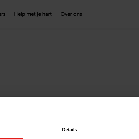
ers
Help met je hart
Over ons
Details