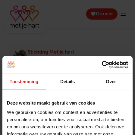
Doneer
Stichting Met je hart
Stichting Met je hart laat ouderen die zich
eenzaam voelen weer genieten en inspireert
anderen om ook in actie te komen. Trotse
winnaar van het Appeltje van Oranje.
Toestemming
Details
Over
Snel naar
Contact
Actuele vacatures
Contact
Deze website maakt gebruik van cookies
Lokale teams
Verantwoording
We gebruiken cookies om content en advertenties te
Pers en media
Klachtenprocedure
personaliseren, om functies voor social media te bieden
Jaarverslag 2025
Privacyverklaring
en om ons websiteverkeer te analyseren. Ook delen we
Opzeggen
informatie over uw gebruik van onze site met onze