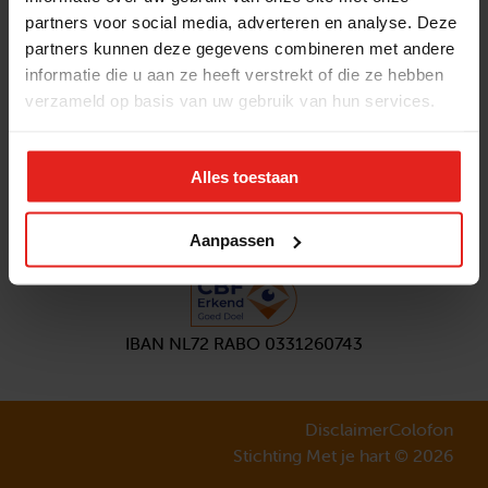
partners voor social media, adverteren en analyse. Deze
Volg ons
partners kunnen deze gegevens combineren met andere
Aanmelden
nieuwsbrief
informatie die u aan ze heeft verstrekt of die ze hebben
verzameld op basis van uw gebruik van hun services.
Alles toestaan
Aanpassen
IBAN NL72 RABO 0331260743
Disclaimer
Colofon
Stichting Met je hart © 2026