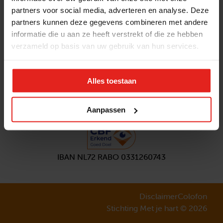
partners voor social media, adverteren en analyse. Deze
Volg ons
partners kunnen deze gegevens combineren met andere
Aanmelden
nieuwsbrief
informatie die u aan ze heeft verstrekt of die ze hebben
verzameld op basis van uw gebruik van hun services.
Alles toestaan
Aanpassen
IBAN NL72 RABO 0331260743
Disclaimer
Colofon
Stichting Met je hart © 2026