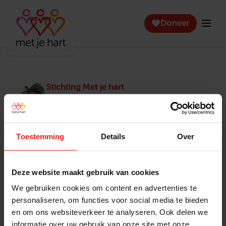
Doneer
Stichting Met je hart
Stichting Met je hart laat ouderen die zich
eenzaam voelen weer genieten en inspireert
anderen om ook in actie te komen. Trotse
winnaar van het Appeltje van Oranje.
Toestemming
Details
Over
Snel naar
Contact
Actuele vacatures
Contact
Deze website maakt gebruik van cookies
Lokale teams
Verantwoording
We gebruiken cookies om content en advertenties te
Pers en media
Klachtenprocedure
personaliseren, om functies voor social media te bieden
Jaarverslag 2025
Privacyverklaring
en om ons websiteverkeer te analyseren. Ook delen we
Opzeggen
informatie over uw gebruik van onze site met onze