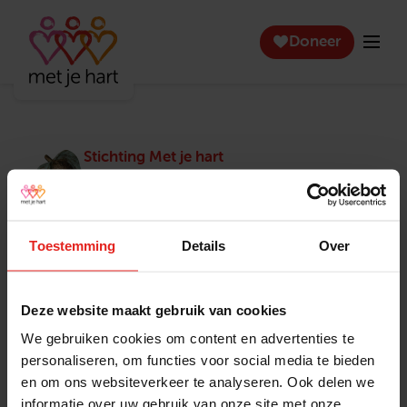
Doneer
Stichting Met je hart
Stichting Met je hart laat ouderen die zich
eenzaam voelen weer genieten en inspireert
anderen om ook in actie te komen. Trotse
winnaar van het Appeltje van Oranje.
Toestemming
Details
Over
Snel naar
Contact
Actuele vacatures
Contact
Deze website maakt gebruik van cookies
Lokale teams
Verantwoording
We gebruiken cookies om content en advertenties te
Pers en media
Klachtenprocedure
personaliseren, om functies voor social media te bieden
Jaarverslag 2025
Privacyverklaring
en om ons websiteverkeer te analyseren. Ook delen we
Opzeggen
informatie over uw gebruik van onze site met onze