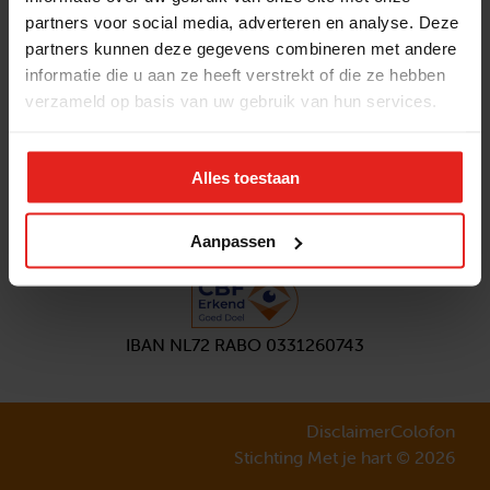
partners voor social media, adverteren en analyse. Deze
Volg ons
partners kunnen deze gegevens combineren met andere
Aanmelden
nieuwsbrief
informatie die u aan ze heeft verstrekt of die ze hebben
verzameld op basis van uw gebruik van hun services.
Alles toestaan
Aanpassen
IBAN NL72 RABO 0331260743
Disclaimer
Colofon
Stichting Met je hart © 2026