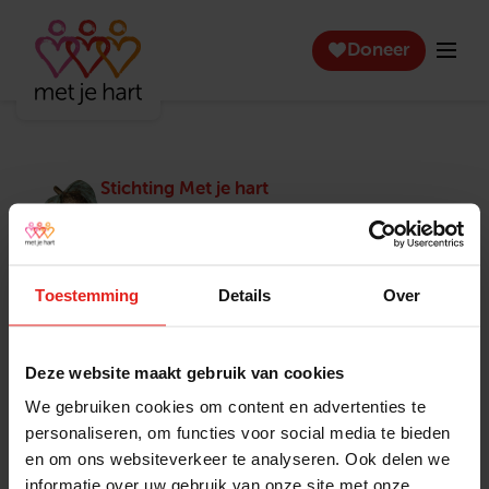
Doneer
Stichting Met je hart
Stichting Met je hart laat ouderen die zich
eenzaam voelen weer genieten en inspireert
anderen om ook in actie te komen. Trotse
winnaar van het Appeltje van Oranje.
Toestemming
Details
Over
Snel naar
Contact
Actuele vacatures
Contact
Deze website maakt gebruik van cookies
Lokale teams
Verantwoording
We gebruiken cookies om content en advertenties te
Pers en media
Klachtenprocedure
personaliseren, om functies voor social media te bieden
Jaarverslag 2025
Privacyverklaring
en om ons websiteverkeer te analyseren. Ook delen we
Opzeggen
informatie over uw gebruik van onze site met onze