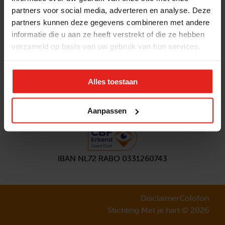
partners voor social media, adverteren en analyse. Deze
Volg ons
partners kunnen deze gegevens combineren met andere
Aanmelden
nieuwsbrief
informatie die u aan ze heeft verstrekt of die ze hebben
verzameld op basis van uw gebruik van hun services.
Alles toestaan
Aanpassen
IBAN NL72 RABO 0331260743
Disclaimer
Colofon
Stichting Met je hart © 2026