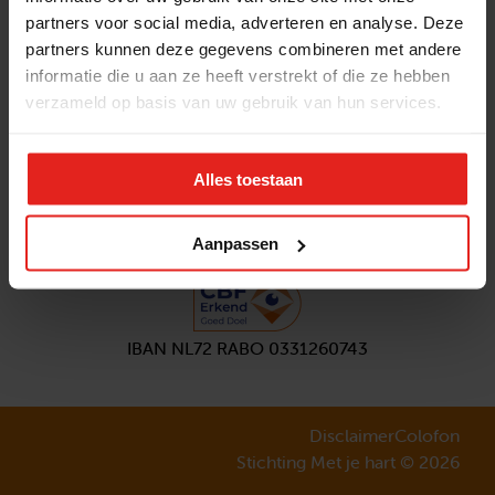
partners voor social media, adverteren en analyse. Deze
Volg ons
partners kunnen deze gegevens combineren met andere
Aanmelden
nieuwsbrief
informatie die u aan ze heeft verstrekt of die ze hebben
verzameld op basis van uw gebruik van hun services.
Alles toestaan
Aanpassen
IBAN NL72 RABO 0331260743
Disclaimer
Colofon
Stichting Met je hart © 2026