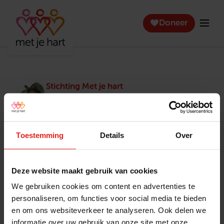
Doneer
Stichting Met je hart
Stichting Met je hart laat ouderen die zich
eenzaam voelen weer genieten en inspireert
anderen om ook in actie te komen. Trotse
winnaar van het Appeltje van Oranje.
Toestemming
Details
Over
Snel naar
Contact
Actuele vacatures
Contact
Deze website maakt gebruik van cookies
Lokale teams
Verantwoording
We gebruiken cookies om content en advertenties te
Pers en media
Klachtenprocedure
personaliseren, om functies voor social media te bieden
Jaarverslag 2025
Privacyverklaring
en om ons websiteverkeer te analyseren. Ook delen we
Opzeggen
informatie over uw gebruik van onze site met onze