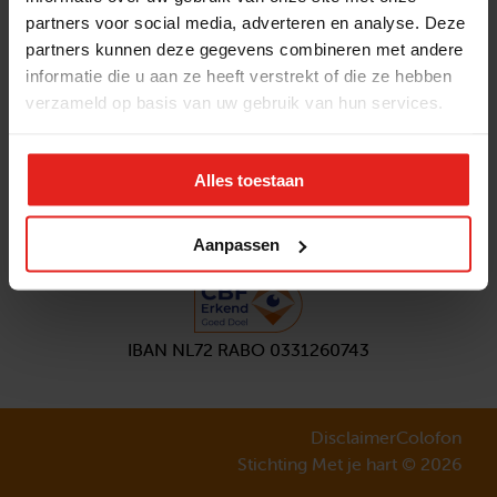
partners voor social media, adverteren en analyse. Deze
Volg ons
partners kunnen deze gegevens combineren met andere
Aanmelden
nieuwsbrief
informatie die u aan ze heeft verstrekt of die ze hebben
verzameld op basis van uw gebruik van hun services.
Alles toestaan
Aanpassen
IBAN NL72 RABO 0331260743
Disclaimer
Colofon
Stichting Met je hart © 2026