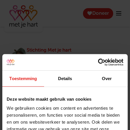
Doneer
Stichting Met je hart
Stichting Met je hart laat ouderen die zich
eenzaam voelen weer genieten en inspireert
anderen om ook in actie te komen. Trotse
winnaar van het Appeltje van Oranje.
Toestemming
Details
Over
Snel naar
Contact
Actuele vacatures
Contact
Deze website maakt gebruik van cookies
Lokale teams
Verantwoording
We gebruiken cookies om content en advertenties te
Pers en media
Klachtenprocedure
personaliseren, om functies voor social media te bieden
Jaarverslag 2025
Privacyverklaring
en om ons websiteverkeer te analyseren. Ook delen we
Opzeggen
informatie over uw gebruik van onze site met onze