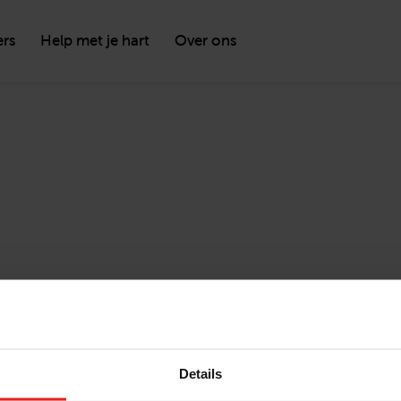
ers
Help met je hart
Over ons
Details