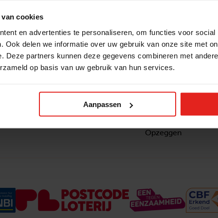
 van cookies
ent en advertenties te personaliseren, om functies voor social
. Ook delen we informatie over uw gebruik van onze site met on
e. Deze partners kunnen deze gegevens combineren met andere i
erzameld op basis van uw gebruik van hun services.
Snel naar
Contact
nzaam
Actuele vacatures
Contact
om ook
Lokale teams
Verantwoording
Aanpassen
ltje van
Pers en media
Klachtenprocedure
Jaarverslag 2025
Privacyverklaring
Opzeggen