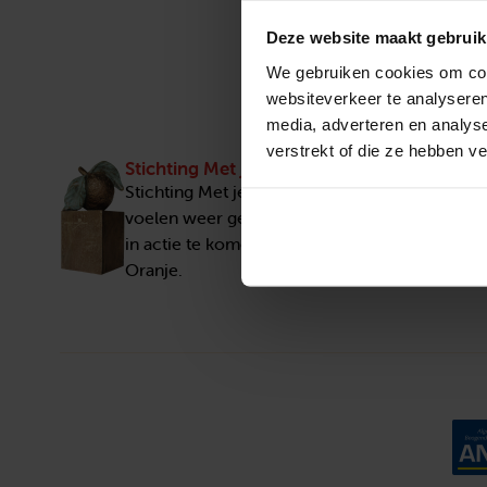
Deze website maakt gebruik
We gebruiken cookies om cont
websiteverkeer te analyseren
media, adverteren en analys
verstrekt of die ze hebben v
Stichting Met je hart
Stichting Met je hart laat ouderen die zich ee
voelen weer genieten en inspireert anderen 
in actie te komen. Trotse winnaar van het Appe
Oranje.