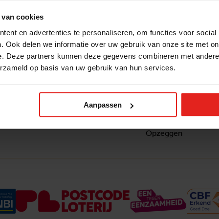
 van cookies
ent en advertenties te personaliseren, om functies voor social
. Ook delen we informatie over uw gebruik van onze site met on
e. Deze partners kunnen deze gegevens combineren met andere i
erzameld op basis van uw gebruik van hun services.
Snel naar
Contact
nzaam
Actuele vacatures
Contact
om ook
Lokale teams
Verantwoording
Aanpassen
ltje van
Pers en media
Klachtenprocedure
Jaarverslag 2025
Privacyverklaring
Opzeggen