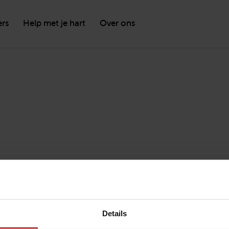
ers
Help met je hart
Over ons
Details