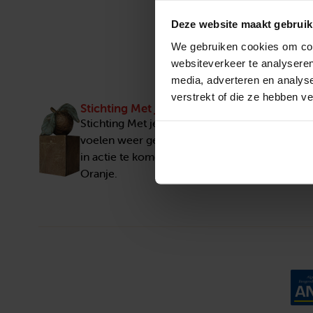
Deze website maakt gebruik
We gebruiken cookies om cont
websiteverkeer te analyseren
media, adverteren en analys
verstrekt of die ze hebben v
Stichting Met je hart
Stichting Met je hart laat ouderen die zich ee
voelen weer genieten en inspireert anderen 
in actie te komen. Trotse winnaar van het Appe
Oranje.