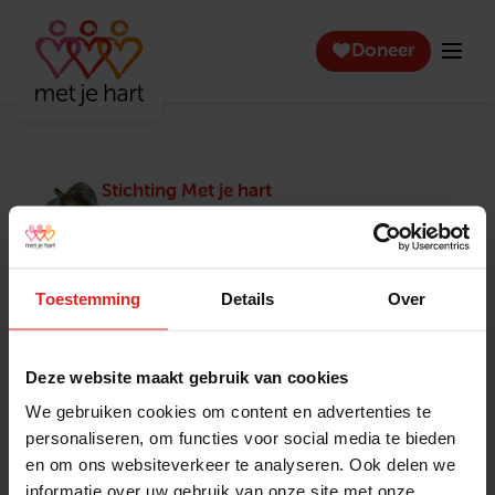
Doneer
Stichting Met je hart
Stichting Met je hart laat ouderen die zich
eenzaam voelen weer genieten en inspireert
anderen om ook in actie te komen. Trotse
winnaar van het Appeltje van Oranje.
Toestemming
Details
Over
Snel naar
Contact
Actuele vacatures
Contact
Deze website maakt gebruik van cookies
Lokale teams
Verantwoording
We gebruiken cookies om content en advertenties te
Pers en media
Klachtenprocedure
personaliseren, om functies voor social media te bieden
Jaarverslag 2025
Privacyverklaring
en om ons websiteverkeer te analyseren. Ook delen we
Opzeggen
informatie over uw gebruik van onze site met onze