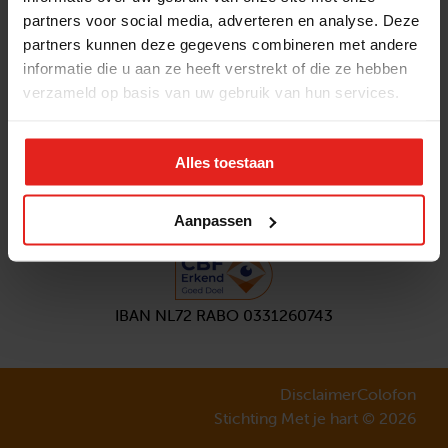
partners voor social media, adverteren en analyse. Deze
Volg ons
partners kunnen deze gegevens combineren met andere
Aanmelden
nieuwsbrief
informatie die u aan ze heeft verstrekt of die ze hebben
verzameld op basis van uw gebruik van hun services.
Alles toestaan
Aanpassen
IBAN NL72 RABO 0331260743
Disclaimer
Colofon
Stichting Met je hart © 2026