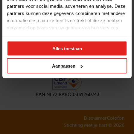
partners voor social media, adverteren en analyse. Deze
Volg ons
partners kunnen deze gegevens combineren met andere
Aanmelden
nieuwsbrief
informatie die u aan ze heeft verstrekt of die ze hebben
verzameld op basis van uw gebruik van hun services.
Alles toestaan
Aanpassen
IBAN NL72 RABO 0331260743
Disclaimer
Colofon
Stichting Met je hart © 2026