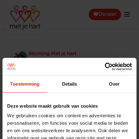
Doneer
Stichting Met je hart
Stichting Met je hart laat ouderen die zich
eenzaam voelen weer genieten en inspireert
anderen om ook in actie te komen. Trotse
winnaar van het Appeltje van Oranje.
Toestemming
Details
Over
Snel naar
Contact
Actuele vacatures
Contact
Deze website maakt gebruik van cookies
Lokale teams
Verantwoording
We gebruiken cookies om content en advertenties te
Pers en media
Klachtenprocedure
personaliseren, om functies voor social media te bieden
Jaarverslag 2025
Privacyverklaring
en om ons websiteverkeer te analyseren. Ook delen we
Opzeggen
informatie over uw gebruik van onze site met onze