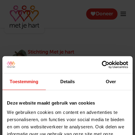
Doneer
Stichting Met je hart
Stichting Met je hart laat ouderen die zich
eenzaam voelen weer genieten en inspireert
anderen om ook in actie te komen. Trotse
winnaar van het Appeltje van Oranje.
Toestemming
Details
Over
Snel naar
Contact
Actuele vacatures
Contact
Deze website maakt gebruik van cookies
Lokale teams
Verantwoording
We gebruiken cookies om content en advertenties te
Pers en media
Klachtenprocedure
personaliseren, om functies voor social media te bieden
Jaarverslag 2025
Privacyverklaring
en om ons websiteverkeer te analyseren. Ook delen we
Opzeggen
informatie over uw gebruik van onze site met onze