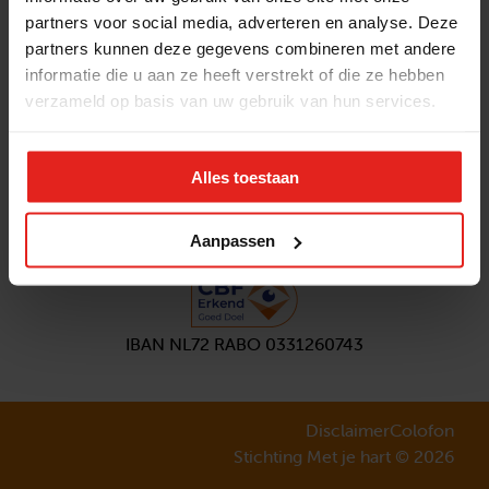
partners voor social media, adverteren en analyse. Deze
Volg ons
partners kunnen deze gegevens combineren met andere
Aanmelden
nieuwsbrief
informatie die u aan ze heeft verstrekt of die ze hebben
verzameld op basis van uw gebruik van hun services.
Alles toestaan
Aanpassen
IBAN NL72 RABO 0331260743
Disclaimer
Colofon
Stichting Met je hart © 2026