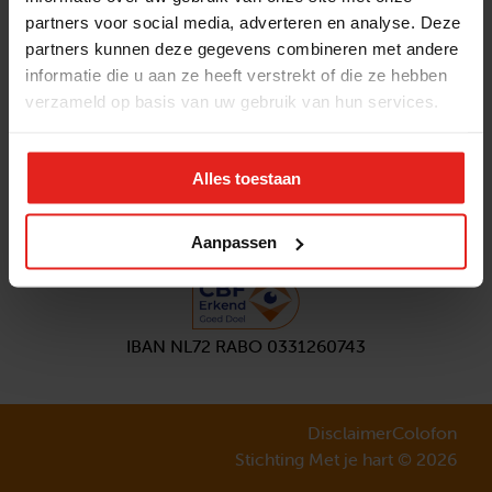
partners voor social media, adverteren en analyse. Deze
Volg ons
partners kunnen deze gegevens combineren met andere
Aanmelden
nieuwsbrief
informatie die u aan ze heeft verstrekt of die ze hebben
verzameld op basis van uw gebruik van hun services.
Alles toestaan
Aanpassen
IBAN NL72 RABO 0331260743
Disclaimer
Colofon
Stichting Met je hart © 2026