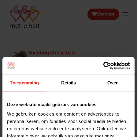
Doneer
Stichting Met je hart
Stichting Met je hart laat ouderen die zich
eenzaam voelen weer genieten en inspireert
anderen om ook in actie te komen. Trotse
winnaar van het Appeltje van Oranje.
Toestemming
Details
Over
Snel naar
Contact
Actuele vacatures
Contact
Deze website maakt gebruik van cookies
Lokale teams
Verantwoording
We gebruiken cookies om content en advertenties te
Pers en media
Klachtenprocedure
personaliseren, om functies voor social media te bieden
Jaarverslag 2025
Privacyverklaring
en om ons websiteverkeer te analyseren. Ook delen we
Opzeggen
informatie over uw gebruik van onze site met onze