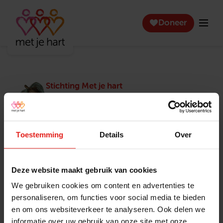
Doneer
Stichting Met je hart
Stichting Met je hart laat ouderen die zich
eenzaam voelen weer genieten en inspireert
anderen om ook in actie te komen. Trotse
winnaar van het Appeltje van Oranje.
Toestemming
Details
Over
Snel naar
Contact
Actuele vacatures
Contact
Deze website maakt gebruik van cookies
Lokale teams
Verantwoording
We gebruiken cookies om content en advertenties te
Pers en media
Klachtenprocedure
personaliseren, om functies voor social media te bieden
Jaarverslag 2025
Privacyverklaring
en om ons websiteverkeer te analyseren. Ook delen we
Opzeggen
informatie over uw gebruik van onze site met onze