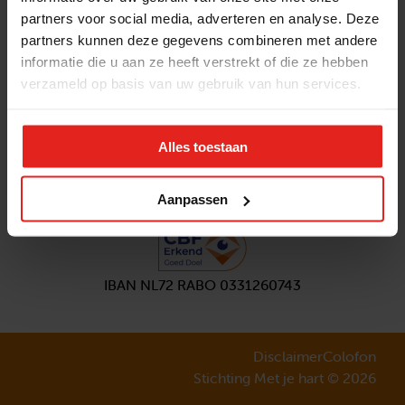
partners voor social media, adverteren en analyse. Deze
Volg ons
partners kunnen deze gegevens combineren met andere
Aanmelden
nieuwsbrief
informatie die u aan ze heeft verstrekt of die ze hebben
verzameld op basis van uw gebruik van hun services.
Alles toestaan
Aanpassen
IBAN NL72 RABO 0331260743
Disclaimer
Colofon
Stichting Met je hart © 2026