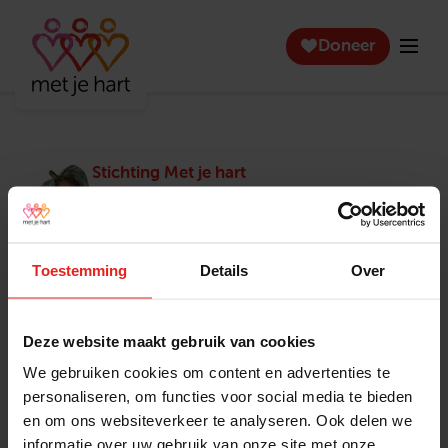
Doneer
Stichting Met je hart
Stichting Met je hart laat ouderen die zich
eenzaam voelen weer genieten en inspireert
anderen om ook in actie te komen. Trotse
winnaar van het Appeltje van Oranje.
Toestemming
Details
Over
Snel naar
Contact
Actuele vacatures
Contact
Deze website maakt gebruik van cookies
Lokale teams
Verantwoording
We gebruiken cookies om content en advertenties te
Pers en media
Klachtenprocedure
personaliseren, om functies voor social media te bieden
Jaarverslag 2025
Privacyverklaring
en om ons websiteverkeer te analyseren. Ook delen we
Opzeggen
informatie over uw gebruik van onze site met onze