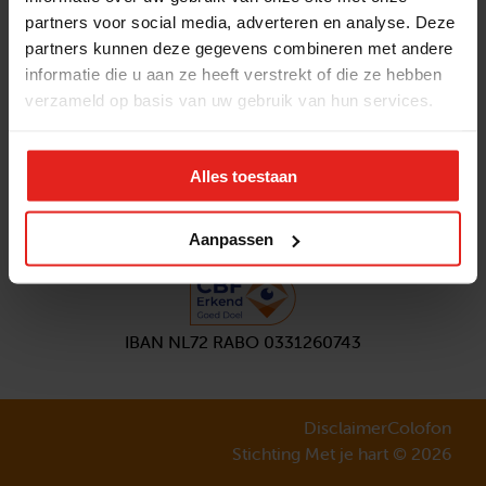
partners voor social media, adverteren en analyse. Deze
Volg ons
partners kunnen deze gegevens combineren met andere
Aanmelden
nieuwsbrief
informatie die u aan ze heeft verstrekt of die ze hebben
verzameld op basis van uw gebruik van hun services.
Alles toestaan
Aanpassen
IBAN NL72 RABO 0331260743
Disclaimer
Colofon
Stichting Met je hart © 2026