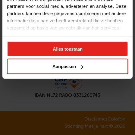
partners voor social media, adverteren en analyse. Deze
Volg ons
partners kunnen deze gegevens combineren met andere
Aanmelden
nieuwsbrief
informatie die u aan ze heeft verstrekt of die ze hebben
verzameld op basis van uw gebruik van hun services.
Alles toestaan
Aanpassen
IBAN NL72 RABO 0331260743
Disclaimer
Colofon
Stichting Met je hart © 2026