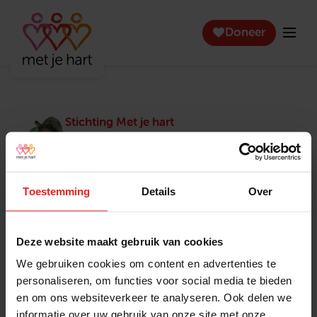
Doneer
Stichting Met je hart
Stichting Met je hart laat ouderen die zich
eenzaam voelen weer genieten en inspireert
anderen om ook in actie te komen. Trotse
winnaar van het Appeltje van Oranje.
Toestemming
Details
Over
Snel naar
Contact
Actuele vacatures
Contact
Deze website maakt gebruik van cookies
Lokale teams
Verantwoording
We gebruiken cookies om content en advertenties te
Pers en media
Klachtenprocedure
personaliseren, om functies voor social media te bieden
Jaarverslag 2025
Privacyverklaring
en om ons websiteverkeer te analyseren. Ook delen we
Opzeggen
informatie over uw gebruik van onze site met onze