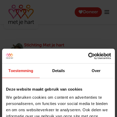
Doneer
Stichting Met je hart
Stichting Met je hart laat ouderen die zich
eenzaam voelen weer genieten en inspireert
anderen om ook in actie te komen. Trotse
winnaar van het Appeltje van Oranje.
Toestemming
Details
Over
Snel naar
Contact
Actuele vacatures
Contact
Deze website maakt gebruik van cookies
Lokale teams
Verantwoording
We gebruiken cookies om content en advertenties te
Pers en media
Klachtenprocedure
personaliseren, om functies voor social media te bieden
Jaarverslag 2025
Privacyverklaring
en om ons websiteverkeer te analyseren. Ook delen we
Opzeggen
informatie over uw gebruik van onze site met onze