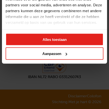
partners voor social media, adverteren en analyse. Deze
Volg ons
partners kunnen deze gegevens combineren met andere
Aanmelden
nieuwsbrief
informatie die u aan ze heeft verstrekt of die ze hebben
verzameld op basis van uw gebruik van hun services.
Alles toestaan
Aanpassen
IBAN NL72 RABO 0331260743
Disclaimer
Colofon
Stichting Met je hart © 2026