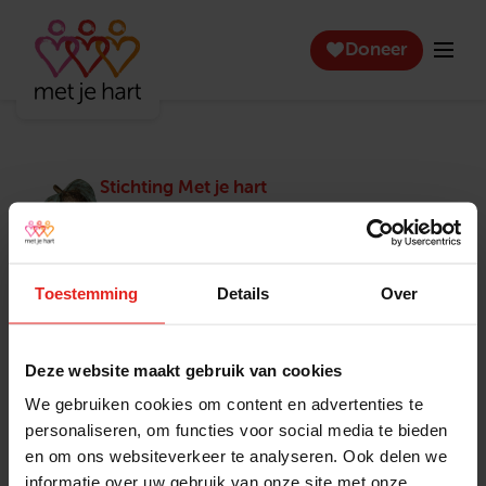
Doneer
Stichting Met je hart
Stichting Met je hart laat ouderen die zich
eenzaam voelen weer genieten en inspireert
anderen om ook in actie te komen. Trotse
winnaar van het Appeltje van Oranje.
Toestemming
Details
Over
Snel naar
Contact
Actuele vacatures
Contact
Deze website maakt gebruik van cookies
Lokale teams
Verantwoording
We gebruiken cookies om content en advertenties te
Pers en media
Klachtenprocedure
personaliseren, om functies voor social media te bieden
Jaarverslag 2025
Privacyverklaring
en om ons websiteverkeer te analyseren. Ook delen we
Opzeggen
informatie over uw gebruik van onze site met onze