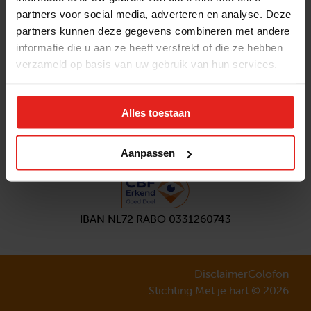
partners voor social media, adverteren en analyse. Deze
Volg ons
partners kunnen deze gegevens combineren met andere
Aanmelden
nieuwsbrief
informatie die u aan ze heeft verstrekt of die ze hebben
verzameld op basis van uw gebruik van hun services.
Alles toestaan
Aanpassen
IBAN NL72 RABO 0331260743
Disclaimer
Colofon
Stichting Met je hart © 2026