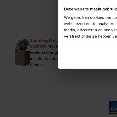
Deze website maakt gebruik
We gebruiken cookies om cont
websiteverkeer te analyseren
media, adverteren en analys
verstrekt of die ze hebben v
Stichting Met je hart
Stichting Met je hart laat ouderen die zich ee
voelen weer genieten en inspireert anderen 
in actie te komen. Trotse winnaar van het Appe
Oranje.