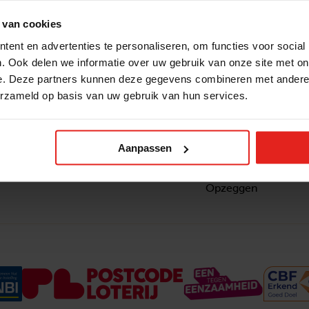
 van cookies
ent en advertenties te personaliseren, om functies voor social
. Ook delen we informatie over uw gebruik van onze site met on
e. Deze partners kunnen deze gegevens combineren met andere i
erzameld op basis van uw gebruik van hun services.
Snel naar
Contact
nzaam
Actuele vacatures
Contact
om ook
Lokale teams
Verantwoording
Aanpassen
ltje van
Pers en media
Klachtenprocedure
Jaarverslag 2025
Privacyverklaring
Opzeggen