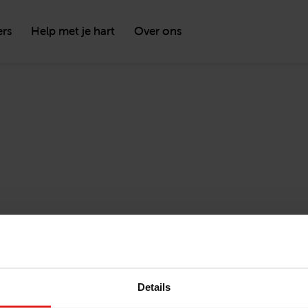
ers
Help met je hart
Over ons
Details